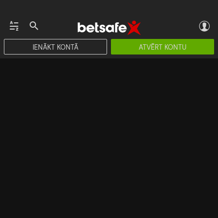
IENĀKT KONTĀ
ATVĒRT KONTU