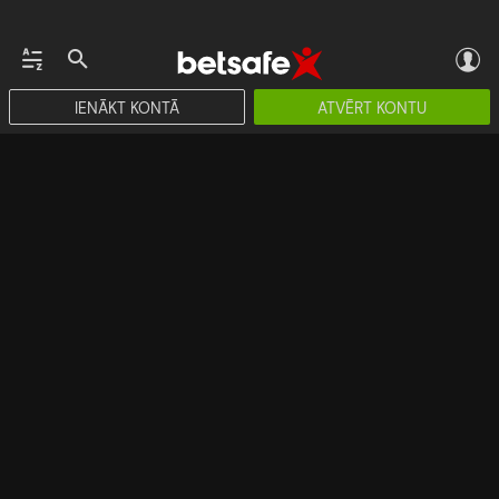
IENĀKT KONTĀ
ATVĒRT KONTU