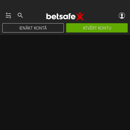
IENĀKT KONTĀ
ATVĒRT KONTU