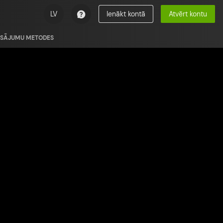
LV
Ienākt kontā
Atvērt kontu
English
SĀJUMU METODES
Latviešu
Русский