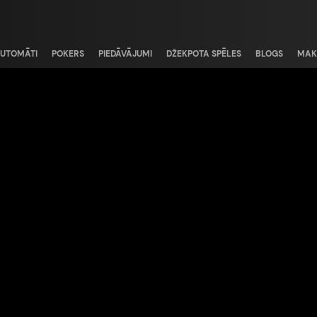
AUTOMĀTI
POKERS
PIEDĀVĀJUMI
DŽEKPOTA SPĒLES
BLOGS
MAK