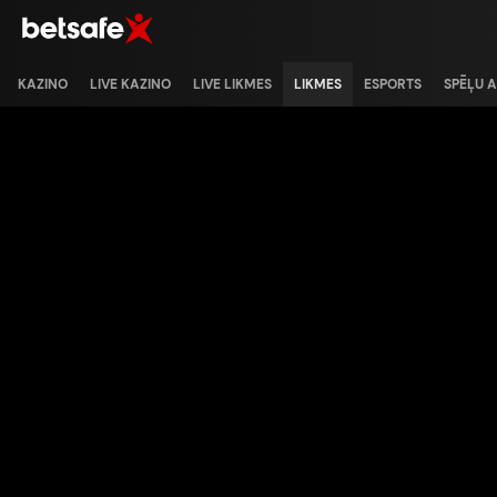
KAZINO
LIVE KAZINO
LIVE LIKMES
LIKMES
ESPORTS
SPĒĻU 