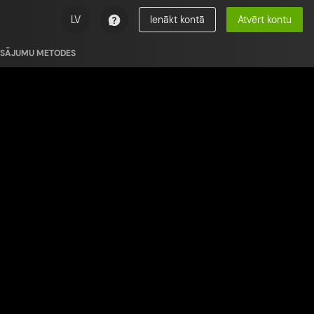
LV
Ienākt kontā
Atvērt kontu
English
SĀJUMU METODES
Latviešu
Русский