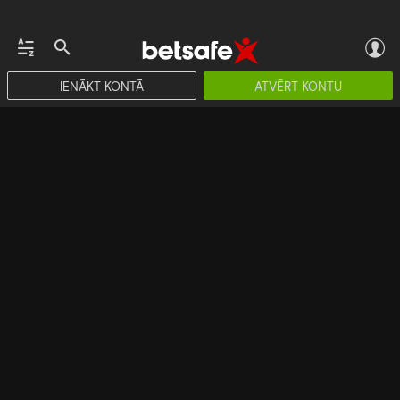
IENĀKT KONTĀ
ATVĒRT KONTU