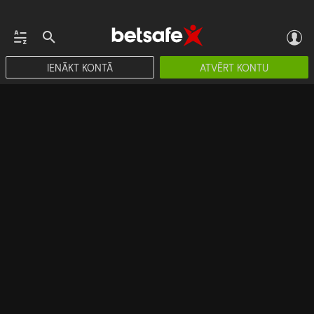
IENĀKT KONTĀ
ATVĒRT KONTU