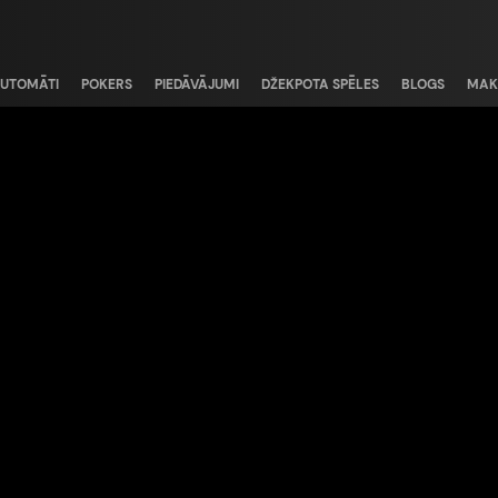
AUTOMĀTI
POKERS
PIEDĀVĀJUMI
DŽEKPOTA SPĒLES
BLOGS
MAK