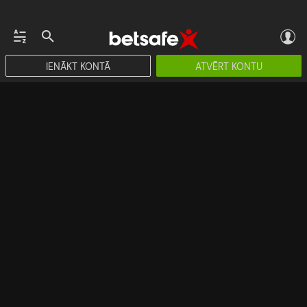
IENĀKT KONTĀ
ATVĒRT KONTU