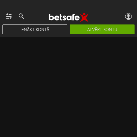
IENĀKT KONTĀ
ATVĒRT KONTU