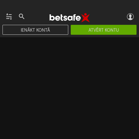
IENĀKT KONTĀ
ATVĒRT KONTU