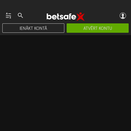
IENĀKT KONTĀ
ATVĒRT KONTU