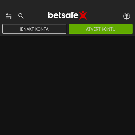
IENĀKT KONTĀ
ATVĒRT KONTU