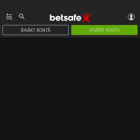
IENĀKT KONTĀ
ATVĒRT KONTU