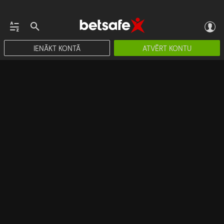
IENĀKT KONTĀ
ATVĒRT KONTU