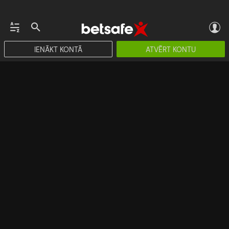
IENĀKT KONTĀ
ATVĒRT KONTU