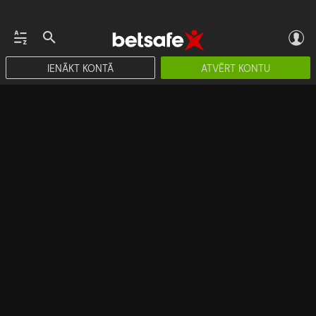
IENĀKT KONTĀ
ATVĒRT KONTU