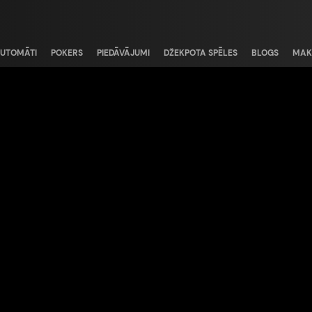
AUTOMĀTI
POKERS
PIEDĀVĀJUMI
DŽEKPOTA SPĒLES
BLOGS
MAK