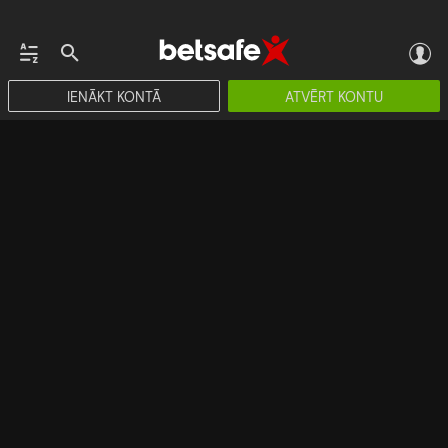
IENĀKT KONTĀ
ATVĒRT KONTU