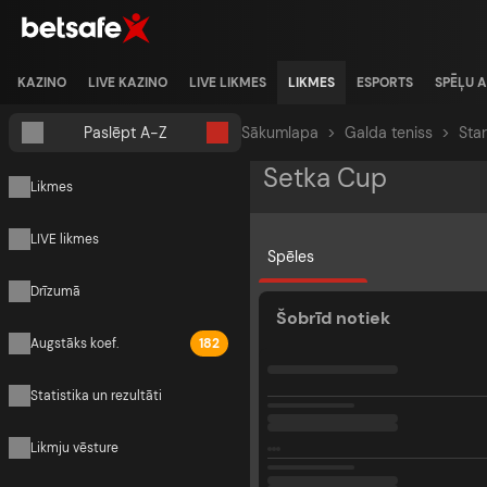
KAZINO
LIVE KAZINO
LIVE LIKMES
LIKMES
ESPORTS
SPĒĻU 
Paslēpt A-Z
Sākumlapa
>
Galda teniss
>
Sta
Setka Cup
Likmes
LIVE likmes
Spēles
Drīzumā
Šobrīd notiek
Augstāks koef.
182
Statistika un rezultāti
Likmju vēsture