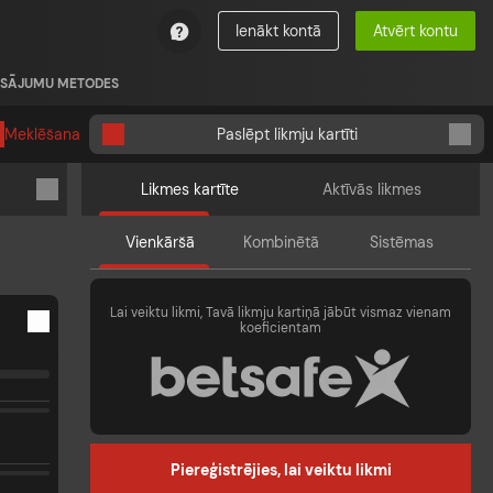
Ienākt kontā
Atvērt kontu
SĀJUMU METODES
Meklēšana
Paslēpt likmju kartīti
Likmes kartīte
Aktīvās likmes
Vienkāršā
Kombinētā
Sistēmas
Lai veiktu likmi, Tavā likmju kartiņā jābūt vismaz vienam
koeficientam
Piereģistrējies, lai veiktu likmi