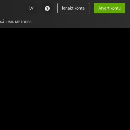
LV
Ienākt kontā
Atvērt kontu
English
SĀJUMU METODES
Latviešu
Русский