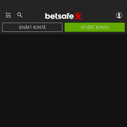
IENĀKT KONTĀ
ATVĒRT KONTU