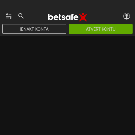
IENĀKT KONTĀ
ATVĒRT KONTU